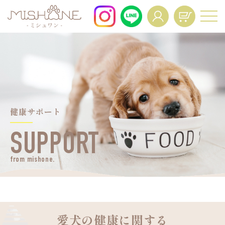
For All Dogs and All Life Stages.
About
Voice
商品一覧
お客様の声
FAQ
Interview
健康サポート
よくあるご質問
インタビュー
SUPPORT
News
Mypage Operation
ニュース
from mishone.
Manual
マイページ操作マニュア
ル
Regular Service
Resume
愛犬の健康に関する
定期便特典
定期コースの再開