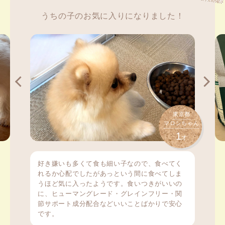
うちの子のお気に入りになりました！
東京都
マロンちゃん
1
才
好き嫌いも多くて食も細い子なので、食べてく
れるか心配でしたがあっという間に食べてしま
うほど気に入ったようです。食いつきがいいの
に、ヒューマングレード・グレインフリー・関
節サポート成分配合などいいことばかりで安心
です。