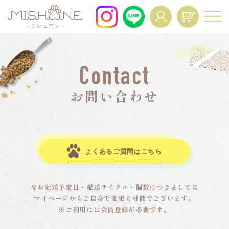
For All Dogs and All Life Stages.
Contact
About
Voice
商品一覧
お客様の声
お問い合わせ
FAQ
Interview
よくあるご質問
インタビュー
News
Mypage Operation
よくあるご質問はこちら
ニュース
Manual
マイページ操作マニュア
ル
なお配送予定日・配送サイクル・個数につきましては
マイページからご自身で変更も可能でございます。
※ご利用には会員登録が必要です。
Regular Service
Resume
定期便特典
定期コースの再開