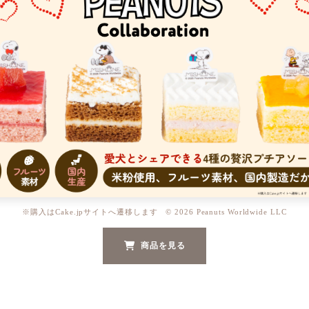
※購入はCake.jpサイトへ遷移します © 2026 Peanuts Worldwide LLC
商品を見る