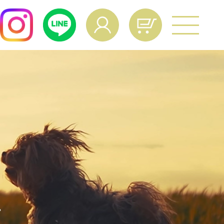
よくあるご質問
age Operation
ual
マイページ操作マニュアル
culation
給与量計算
vacy Policy
個人情報保護方