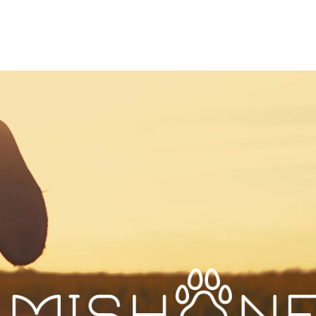
For All Dogs and All Life Stages.
Voice
FAQ
お客様の声
News
Myp
ニュース
Man
Resume
Cal
特典
定期コースの再開
Pri