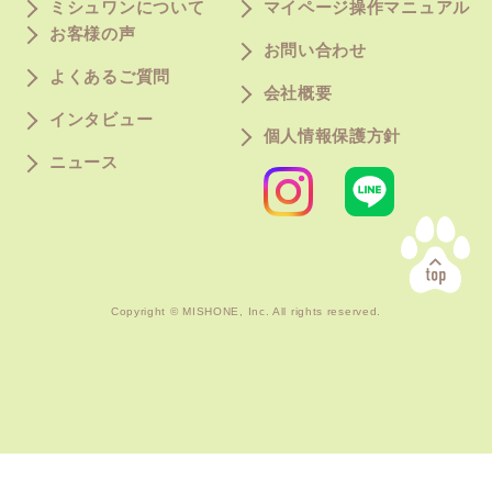
ミシュワンについて
マイページ操作マニュアル
お客様の声
Calculation
Company
お問い合わせ
給与量計算
会社概要
よくあるご質問
会社概要
インタビュー
Privacy Policy
個人情報保護方針
個人情報保護方針
ニュース
Copyright © MISHONE, Inc. All rights reserved.