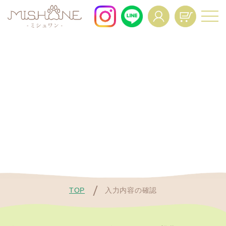
For All Dogs and All Life Stages.
About
Voice
商品一覧
お客様の声
FAQ
Interview
よくあるご質問
インタビュー
News
Mypage Operation
ニュース
Manual
マイページ操作マニュア
ル
TOP
入力内容の確認
Regular Service
Resume
定期便特典
定期コースの再開