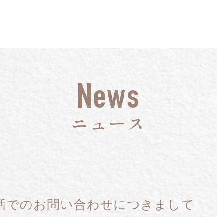
For All Dogs and All Life Stages.
News
Voice
FAQ
お客様の声
ニュース
News
Myp
ニュース
Man
Resume
Cal
特典
定期コースの再開
話でのお問い合わせにつきまして
Pri