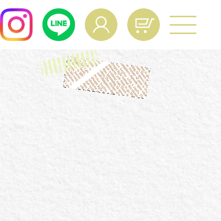
よくあるご質問
age Operation
ual
マイページ操作マニュアル
culation
給与量計算
vacy Policy
個人情報保護方