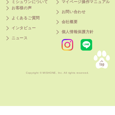
ミシュワンについて
マイページ操作マニュアル
お客様の声
Calculation
Company
お問い合わせ
給与量計算
会社概要
よくあるご質問
会社概要
インタビュー
Privacy Policy
個人情報保護方針
個人情報保護方針
ニュース
Copyright © MISHONE, Inc. All rights reserved.