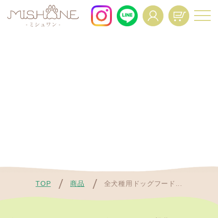
For All Dogs and All Life Stages.
About
Voice
商品一覧
お客様の声
FAQ
Interview
よくあるご質問
インタビュー
News
Mypage Operation
ニュース
Manual
マイページ操作マニュア
ル
TOP
商品
全犬種用ドッグフード...
Regular Service
Resume
定期便特典
定期コースの再開