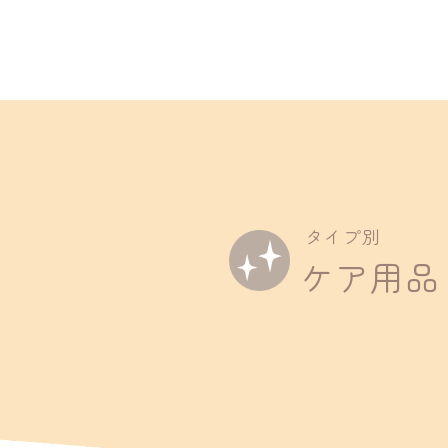
About
商品一覧
タイプ別
Interview
ケア用品
インタビュー
Regular Service
定期便
Company
会社概要