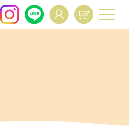
よくあるご質問
age Operation
ual
マイページ操作マニュアル
culation
給与量計算
vacy Policy
個人情報保護方