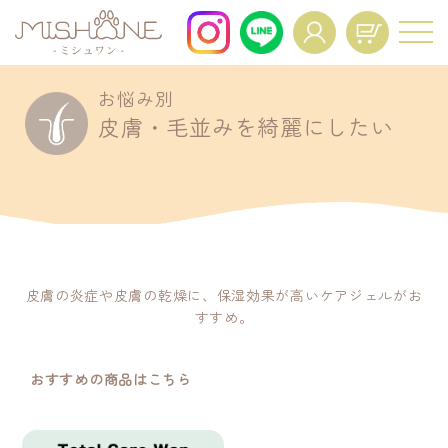
お悩み別
For All Dogs and All Life Stages.
皮膚・毛並みを綺麗にしたい
About
Voice
商品一覧
お客様の声
FAQ
Interview
よくあるご質問
インタビュー
News
Mypage Operation
皮膚の炎症や皮膚の乾燥に、保湿効果が高いケアジェルがお
ニュース
すすめ。
Manual
マイページ操作マニュア
ル
おすすめの商品はこちら
Regular Service
Resume
定期便特典
定期コースの再開