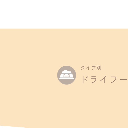
About
商品一覧
タイプ別
Interview
ドライフ
インタビュー
Regular Service
定期便
Company
会社概要