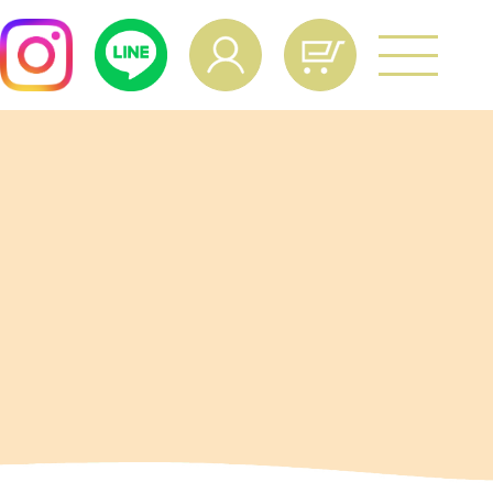
よくあるご質問
age Operation
ual
マイページ操作マニュアル
culation
給与量計算
vacy Policy
個人情報保護方