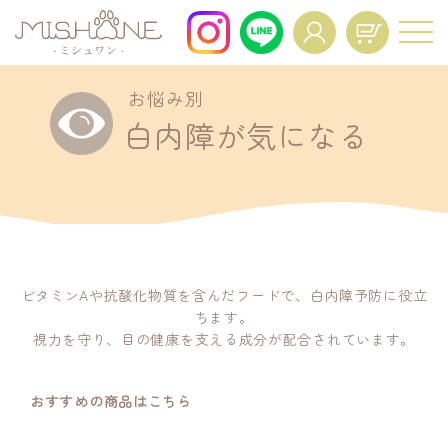
お悩み別
For All Dogs and All Life Stages.
白内障が気になる
About
Voice
商品一覧
お客様の声
FAQ
Interview
よくあるご質問
インタビュー
News
Mypage Operation
ビタミンAや抗酸化物質を含んだフードで、白内障予防に役立
ニュース
ちます。
Manual
視力を守り、目の健康を支える成分が配合されています。
マイページ操作マニュア
ル
おすすめの商品はこちら
Regular Service
Resume
定期便特典
定期コースの再開