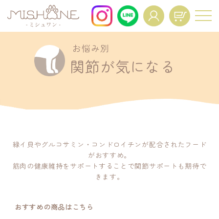
お悩み別
For All Dogs and All Life Stages.
関節が気になる
About
Voice
商品一覧
お客様の声
FAQ
Interview
よくあるご質問
インタビュー
News
Mypage Operation
緑イ貝やグルコサミン・コンドロイチンが配合されたフード
ニュース
がおすすめ。
Manual
筋肉の健康維持をサポートすることで関節サポートも期待で
マイページ操作マニュア
きます。
ル
Regular Service
Resume
おすすめの商品はこちら
定期便特典
定期コースの再開