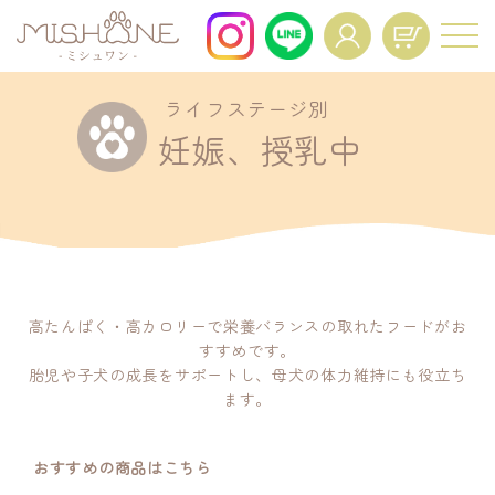
ライフステージ別
For All Dogs and All Life Stages.
妊娠、授乳中
About
Voice
商品一覧
お客様の声
FAQ
Interview
よくあるご質問
インタビュー
News
Mypage Operation
高たんぱく・高カロリーで栄養バランスの取れたフードがお
ニュース
すすめです。
Manual
胎児や子犬の成長をサポートし、母犬の体力維持にも役立ち
マイページ操作マニュア
ます。
ル
Regular Service
Resume
おすすめの商品はこちら
定期便特典
定期コースの再開