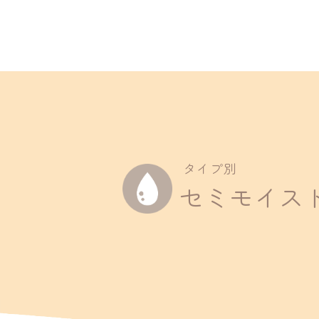
About
商品一覧
タイプ別
Interview
セミモイス
インタビュー
Regular Service
定期便
Company
会社概要