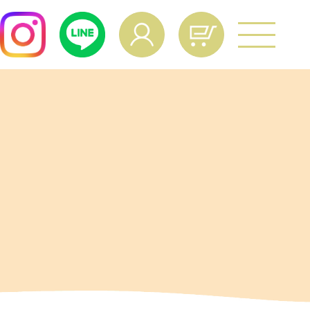
よくあるご質問
age Operation
ual
マイページ操作マニュアル
culation
給与量計算
vacy Policy
個人情報保護方