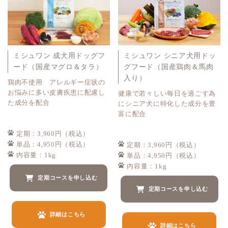
ミシュワン 成犬用ドッグフ
ミシュワン シニア犬用ドッ
ード（国産マグロ＆タラ）
グフード（国産鶏肉＆馬肉
入り）
鶏肉不使用 アレルギー症状の
お悩みに多い皮膚疾患に配慮し
健康で若々しい毎日を過ごす為
た成分を配合
にシニア犬に特化した成分を豊
富に配合
定期：3,960円（税込）
単品：4,950円（税込）
定期：3,960円（税込）
内容量：1kg
単品：4,950円（税込）
内容量：1kg
定期コースを申し込む
定期コースを申し込む
詳細はこちら
詳細はこちら