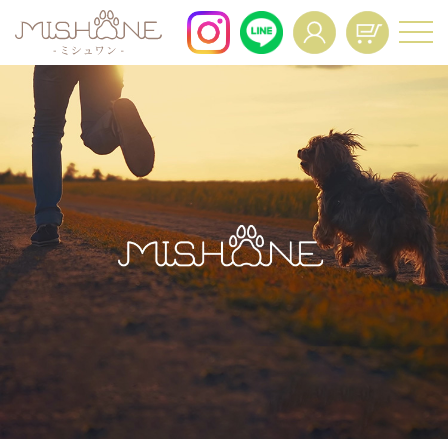
For All Dogs and All Life Stages.
About
Voice
商品一覧
お客様の声
FAQ
Interview
よくあるご質問
インタビュー
News
Mypage Operation
ニュース
Manual
マイページ操作マニュア
ル
Regular Service
Resume
定期便特典
定期コースの再開